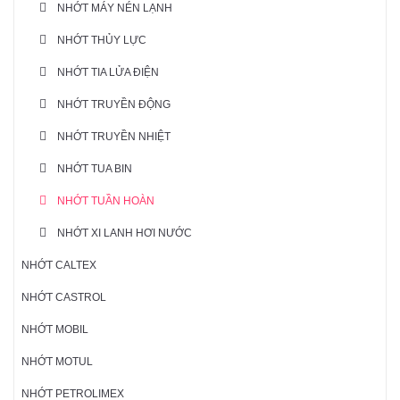
NHỚT MÁY NÉN LẠNH
NHỚT THỦY LỰC
NHỚT TIA LỬA ĐIỆN
NHỚT TRUYỀN ĐỘNG
NHỚT TRUYỀN NHIỆT
NHỚT TUA BIN
NHỚT TUẦN HOÀN
NHỚT XI LANH HƠI NƯỚC
NHỚT CALTEX
NHỚT CASTROL
NHỚT MOBIL
NHỚT MOTUL
NHỚT PETROLIMEX