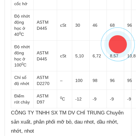
cốc hở
Độ nhớt
động
ASTM
cSt
30
46
68
96
học ở
D445
0
40
C
Độ nhớt
động
ASTM
cSt
5,10
6,72
8,57
10,8
học ở
D445
0
100
C
Chỉ số
ASTM
–
100
98
96
95
độ nhớt
D2270
Điểm
ASTM
0
C
-12
-9
-9
-9
rót chảy
D97
CÔNG TY TNHH SX TM DV CHÍ TRUNG Chuyên
sản xuất, phân phối mỡ bò, dau nhot, dầu nhớt,
nhớt, nhot