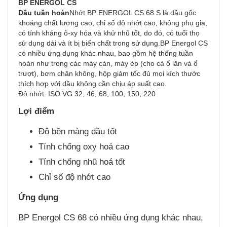
BP ENERGOL CS
Dầu tuần hoàn
Nhớt BP ENERGOL CS 68 S là dầu gốc
khoáng chất lượng cao, chỉ số độ nhớt cao, không phụ gia,
có tính kháng ô-xy hóa và khử nhũ tốt, do đó, có tuổi thọ
sử dụng dài và ít bị biến chất trong sử dụng.BP Energol CS
có nhiều ứng dụng khác nhau, bao gồm hệ thống tuần
hoàn như trong các máy cán, máy ép (cho cả ổ lăn và ổ
trượt), bơm chân không, hộp giảm tốc đủ mọi kích thước
thích hợp với dầu không cần chịu áp suất cao.
Độ nhớt: ISO VG 32, 46, 68, 100, 150, 220
Lợi điểm
Độ bền màng dầu tốt
Tính chống oxy hoá cao
Tính chống nhũ hoá tốt
Chỉ số độ nhớt cao
Ứng dụng
BP Energol CS 68 có nhiều ứng dụng khác nhau,