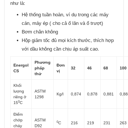
như là:
Hệ thống tuần hoàn, ví dụ trong các máy
cán, máy ép ( cho cả ổ lăn và ổ trượt)
Bơm chân không
Hộp giảm tốc đủ mọi kích thước, thích hợp
với dầu không cần chịu áp suất cao.
Phương
Energol
Đơn
pháp
32
46
68
100
CS
vị
thử
Khối
lượng
ASTM
Kg/l
0,874
0,878
0,881
0,88
riêng ở
1298
0
15
C
Điểm
chớp
ASTM
0
C
216
219
231
263
cháy
D92