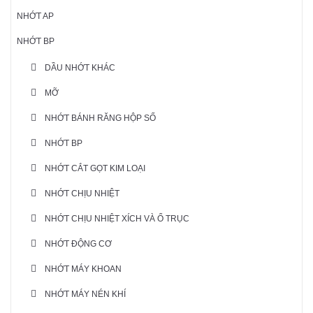
NHỚT AP
NHỚT BP
DẦU NHỚT KHÁC
MỠ
NHỚT BÁNH RĂNG HỘP SỐ
NHỚT BP
NHỚT CẮT GỌT KIM LOẠI
NHỚT CHỊU NHIỆT
NHỚT CHỊU NHIỆT XÍCH VÀ Ổ TRỤC
NHỚT ĐỘNG CƠ
NHỚT MÁY KHOAN
NHỚT MÁY NÉN KHÍ