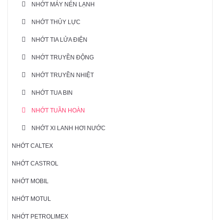
NHỚT MÁY NÉN LẠNH
NHỚT THỦY LỰC
NHỚT TIA LỬA ĐIỆN
NHỚT TRUYỀN ĐỘNG
NHỚT TRUYỀN NHIỆT
NHỚT TUA BIN
NHỚT TUẦN HOÀN
NHỚT XI LANH HƠI NƯỚC
NHỚT CALTEX
NHỚT CASTROL
NHỚT MOBIL
NHỚT MOTUL
NHỚT PETROLIMEX