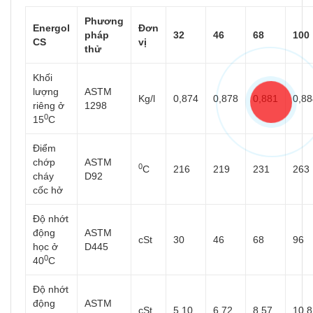
Phương
Energol
Đơn
pháp
32
46
68
100
CS
vị
thử
Khối
lượng
ASTM
Kg/l
0,874
0,878
0,881
0,88
riêng ở
1298
0
15
C
Điểm
chớp
ASTM
0
C
216
219
231
263
cháy
D92
cốc hở
Độ nhớt
động
ASTM
cSt
30
46
68
96
học ở
D445
0
40
C
Độ nhớt
động
ASTM
cSt
5,10
6,72
8,57
10,8