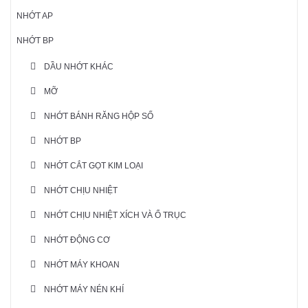
NHỚT AP
NHỚT BP
DẦU NHỚT KHÁC
MỠ
NHỚT BÁNH RĂNG HỘP SỐ
NHỚT BP
NHỚT CẮT GỌT KIM LOẠI
NHỚT CHỊU NHIỆT
NHỚT CHỊU NHIỆT XÍCH VÀ Ổ TRỤC
NHỚT ĐỘNG CƠ
NHỚT MÁY KHOAN
NHỚT MÁY NÉN KHÍ