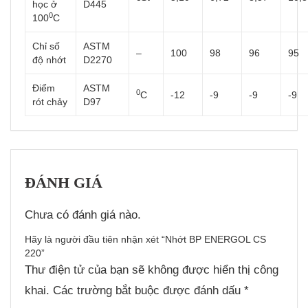
học ở
D445
0
100
C
Chỉ số
ASTM
–
100
98
96
95
độ nhớt
D2270
Điểm
ASTM
0
C
-12
-9
-9
-9
rót chảy
D97
ĐÁNH GIÁ
Chưa có đánh giá nào.
Hãy là người đầu tiên nhận xét “Nhớt BP ENERGOL CS
220”
Thư điện tử của bạn sẽ không được hiển thị công
khai.
Các trường bắt buộc được đánh dấu
*