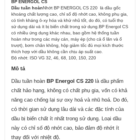
BP ENERGOL CS
Dầu tuần hoàn
Nhớt BP ENERGOL CS 220 là dầu gốc
khoáng chất lượng cao, chỉ số độ nhớt cao, không phụ gia,
có tính kháng ô-xy hóa và khử nhũ tốt, do đó, có tuổi thọ
sử dụng dài và ít bị biến chất trong sử dụng.BP Energol CS
có nhiều ứng dụng khác nhau, bao gồm hệ thống tuần
hoàn như trong các máy cán, máy ép (cho cả ổ lăn và ổ
trượt), bơm chân không, hộp giảm tốc đủ mọi kích thước
thích hợp với dầu không cần chịu áp suất cao.
Độ nhớt: ISO VG 32, 46, 68, 100, 150, 220
Mô tả
Dầu tuần hoàn
BP Energol CS 220
là dầu phẩm
chất hảo hạng, không có chất phụ gia, vốn có khả
năng cao chống lại sự oxy hoá và nhũ hoá. Do đó,
có thời gian sử dụng lâu dài và các đặc tính của
dầu bị biến chất ít nhất trong sử dụng. Loại dầu
này có chỉ số độ nhớt cao, bảo đảm độ nhớt ít
thay đổi với nhiệt độ.