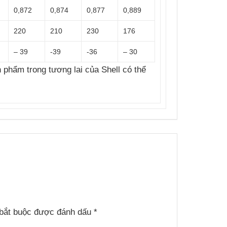
0,872
0,874
0,877
0,889
220
210
230
176
– 39
-39
-36
– 30
phẩm trong tương lai của Shell có thể
bắt buộc được đánh dấu
*