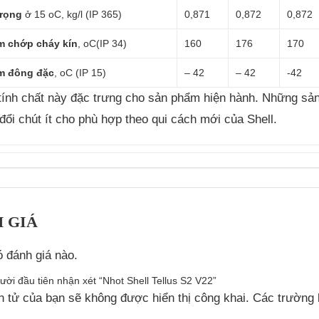
trọng
ở 15 oC, kg/l (IP 365)
0,871
0,872
0,872
m chớp cháy kín
, oC(IP 34)
160
176
170
m đông đặc
, oC (IP 15)
– 42
– 42
-42
tính chất này đặc trưng cho sản phẩm hiện hành. Những sản 
đổi chút ít cho phù hợp theo qui cách mới của Shell.
 GIÁ
 đánh giá nào.
ười đầu tiên nhận xét “Nhot Shell Tellus S2 V22”
n tử của bạn sẽ không được hiển thị công khai.
Các trường 