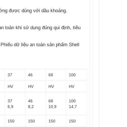
thường được dùng với dầu khoáng.
n toàn khi sử dụng đúng qui định, tiêu
Phiếu dữ liệu an toàn sản phẩm Shell
37
46
68
100
HV
HV
HV
HV
37
46
68
100
6,9
8,2
10,9
14,7
150
150
150
150