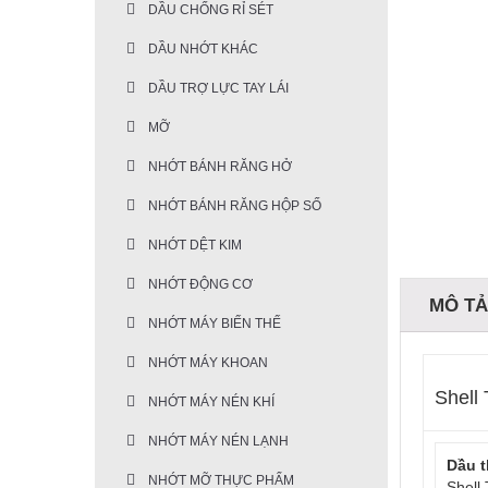
DẦU CHỐNG RỈ SÉT
DẦU NHỚT KHÁC
DẦU TRỢ LỰC TAY LÁI
MỠ
NHỚT BÁNH RĂNG HỞ
NHỚT BÁNH RĂNG HỘP SỐ
NHỚT DỆT KIM
NHỚT ĐỘNG CƠ
MÔ T
NHỚT MÁY BIẾN THẾ
NHỚT MÁY KHOAN
Shell
NHỚT MÁY NÉN KHÍ
NHỚT MÁY NÉN LẠNH
Dầu t
NHỚT MỠ THỰC PHẨM
Shell