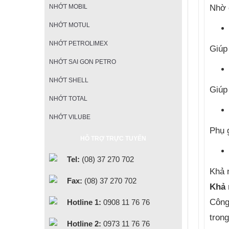
Nhờ 
NHỚT MOBIL
NHỚT MOTUL
NHỚT PETROLIMEX
Giúp
NHỚT SAI GON PETRO
NHỚT SHELL
Giúp
NHỚT TOTAL
NHỚT VILUBE
Phụ 
HỖ TRỢ TRỰC TUYẾN
Tel:
(08) 37 270 702
Khả 
Fax:
(08) 37 270 702
Khả 
Công
Hotline 1:
0908 11 76 76
tron
Hotline 2:
0973 11 76 76