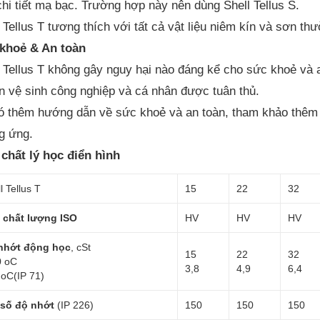
chi tiết mạ bạc. Trường hợp này nên dùng Shell Tellus S.
l Tellus T tương thích với tất cả vật liệu niêm kín và sơn 
khoẻ & An toàn
l Tellus T không gây nguy hại nào đáng kể cho sức khoẻ và a
n vệ sinh công nghiệp và cá nhân được tuân thủ.
ó thêm hướng dẫn về sức khoẻ và an toàn, tham khảo thêm 
g ứng.
 chất lý học điển hình
l Tellus T
15
22
32
 chất lượng ISO
HV
HV
HV
nhớt động học
, cSt
15
22
32
0 oC
3,8
4,9
6,4
 oC(IP 71)
 số độ nhớt
(IP 226)
150
150
150