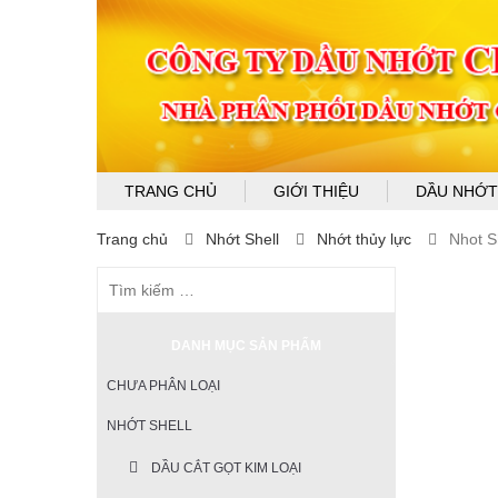
TRANG CHỦ
GIỚI THIỆU
DẦU NHỚT
Trang chủ
Nhớt Shell
Nhớt thủy lực
Nhot S
DANH MỤC SẢN PHẨM
CHƯA PHÂN LOẠI
NHỚT SHELL
DẦU CẮT GỌT KIM LOẠI