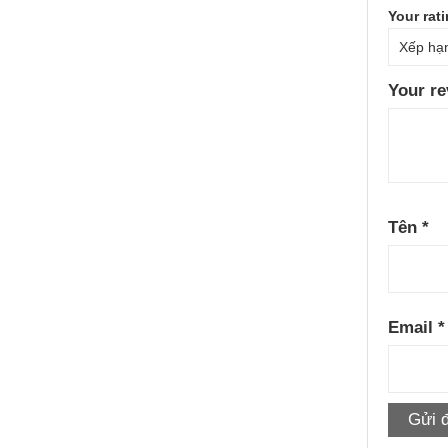
Your rat
Your r
Tên
*
Email
*