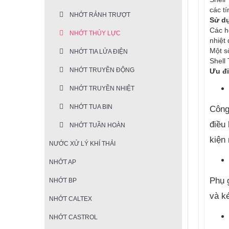
các t
NHỚT RẢNH TRƯỢT
Sử d
Các h
NHỚT THỦY LỰC
nhiệt
Một s
NHỚT TIA LỬA ĐIỆN
Shell
NHỚT TRUYỀN ĐỘNG
Ưu đi
NHỚT TRUYỀN NHIỆT
NHỚT TUA BIN
Công 
điều
NHỚT TUẦN HOÀN
kiện
NƯỚC XỬ LÝ KHÍ THẢI
NHỚT AP
Phụ 
NHỚT BP
và ké
NHỚT CALTEX
NHỚT CASTROL