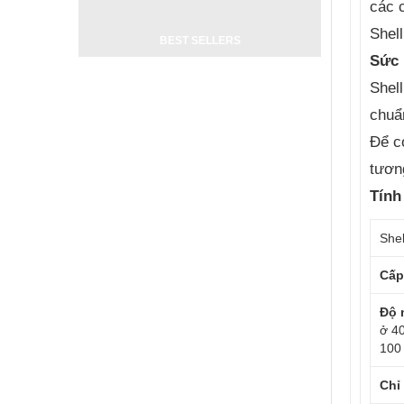
các 
Shel
BEST SELLERS
Sức 
Shel
chuẩ
Để c
tươn
Tính
Shel
Cấp
Độ 
ở 4
100
Chỉ