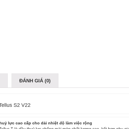
Ả
ĐÁNH GIÁ (0)
 Tellus S2 V22
huỷ lực cao cấp cho dải nhiệt độ làm việc rộng
 Tellus T là dầu thuỷ lực chống mài mòn chất lượng cao, kết hợp phụ gia