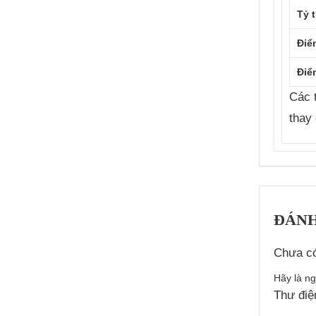
Tỷ 
Điể
Điể
Các 
thay 
ĐÁNH
Chưa có
Hãy là ng
Thư điệ