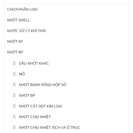
CHƯA PHÂN LOẠI
NHỚT SHELL
NƯỚC XỬ LÝ KHÍ THẢI
NHỚT AP
NHỚT BP
DẦU NHỚT KHÁC
MỠ
NHỚT BÁNH RĂNG HỘP SỐ
NHỚT BP
NHỚT CẮT GỌT KIM LOẠI
NHỚT CHỊU NHIỆT
NHỚT CHỊU NHIỆT XÍCH VÀ Ổ TRỤC