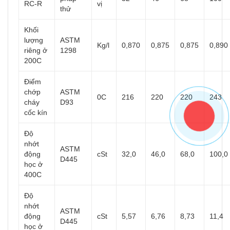
RC-R
vị
thử
Khối
lượng
ASTM
Kg/l
0,870
0,875
0,875
0,890
riêng ở
1298
200C
Điểm
chớp
ASTM
0C
216
220
220
243
cháy
D93
cốc kín
Độ
nhớt
ASTM
động
cSt
32,0
46,0
68,0
100,0
D445
học ở
400C
Độ
nhớt
ASTM
động
cSt
5,57
6,76
8,73
11,4
D445
học ở