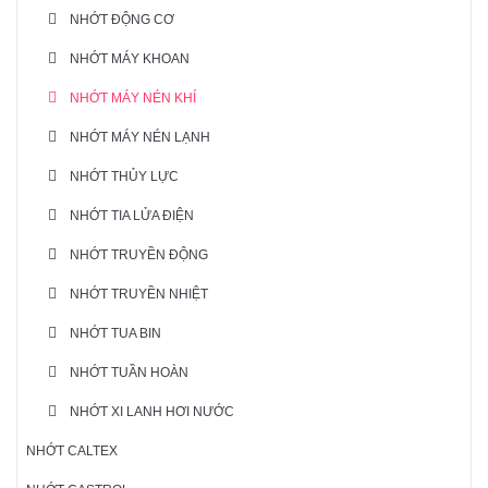
NHỚT ĐỘNG CƠ
NHỚT MÁY KHOAN
NHỚT MÁY NÉN KHÍ
NHỚT MÁY NÉN LẠNH
NHỚT THỦY LỰC
NHỚT TIA LỬA ĐIỆN
NHỚT TRUYỀN ĐỘNG
NHỚT TRUYỀN NHIỆT
NHỚT TUA BIN
NHỚT TUẦN HOÀN
NHỚT XI LANH HƠI NƯỚC
NHỚT CALTEX