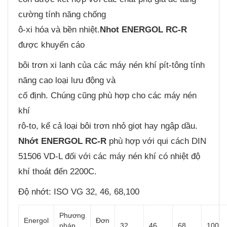
cường tính năng chống
ô-xi hóa và bền nhiệt.
Nhot ENERGOL RC-R
được khuyến cáo
bôi trơn xi lanh của các máy nén khí pít-tông tính
năng cao loại lưu động và
cố định. Chúng cũng phù hợp cho các máy nén
khí
rô-to, kể cả loại bôi trơn nhỏ giọt hay ngập dầu.
Nhớt ENERGOL RC-R
phù hợp với qui cách DIN
51506 VD-L đối với các máy nén khí có nhiệt độ
khí thoát đến 2200C.
Độ nhớt: ISO VG 32, 46, 68,100
Phương
Energol
Đơn
pháp
32
46
68
100