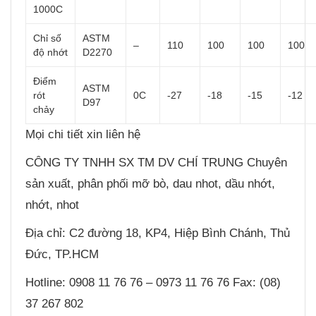
1000C
Chỉ số
ASTM
–
110
100
100
100
độ nhớt
D2270
Điểm
ASTM
rót
0C
-27
-18
-15
-12
D97
chảy
Mọi chi tiết xin liên hệ
CÔNG TY TNHH SX TM DV CHÍ TRUNG Chuyên
sản xuất, phân phối mỡ bò, dau nhot, dầu nhớt,
nhớt, nhot
Địa chỉ: C2 đường 18, KP4, Hiệp Bình Chánh, Thủ
Đức, TP.HCM
Hotline: 0908 11 76 76 – 0973 11 76 76 Fax: (08)
37 267 802