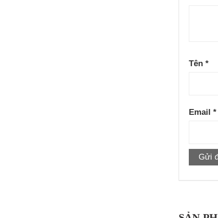
Tên
*
Email
*
SẢN P