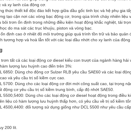
 và xy lanh của động cơ.
g thức thiết kế độc đáo kết hợp giữa dầu gốc tinh lọc và hệ phụ gia t
ng tạo cặn nơi các vòng bạc động cơ, trong qúa trình cháy nhiên liệu v
 bôi trơn ổn định trong những điều kiện hoạt động khắc nghiệt, tải tr
học do ma sát các trục khuỷu, piston và vòng bạc.
ổn định cao ở nhiệt độ môi trường giúp quá trình tồn trữ và bảo quản 
h tương hợp và hoà lẫn tốt với các loại dầu nhớt cho xy lanh của độn
g
 trơn tất cả các loại động cơ diesel kiểu con trượt của ngành hàng hải
 hàm lượng lưu huỳnh cao đến trên 3%:
L 6850: Dùng cho động cơ Sulzer RLB yêu cầu SAE60 và các loại động c
cao và yêu cầu trị số kiềm cực cao.
 5700: Dùng cho các loại động cơ đời mới công suất cao, tại trọng n
t động cơ yêu cầu trị số kiềm trung bình, cấp độ nhớt SAE50.
 5500,5400: Dùng cho các loại động cơ diesel hoạt động trong điều k
ên liệu có hàm lượng lưu huỳnh thấp hơn, có yêu cầu về trị số kiềm t
L 4500,4400: đối tượng sử dụng giống như DCL 5500 như yêu cầu cấ
y 200 lít.