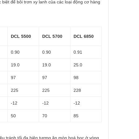
biệt để bôi trơn xy lanh của các loại động cơ hàng
DCL 5500
DCL 5700
DCL 6850
0.90
0.90
0.91
19.0
19.0
25.0
97
97
98
225
225
228
-12
-12
-12
50
70
85
 liệu tránh tối đa hiện tượng ăn mòn hoá học ở vòng