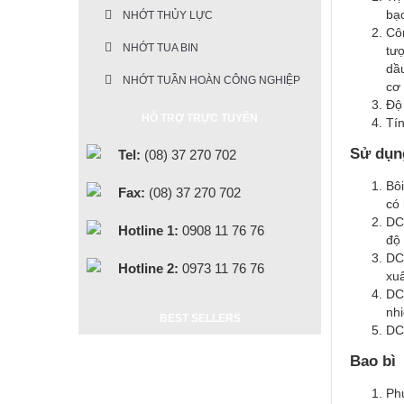
bạc
NHỚT THỦY LỰC
Côn
NHỚT TUA BIN
tượ
dầu
NHỚT TUẦN HOÀN CÔNG NGHIỆP
cơ 
Độ 
HỖ TRỢ TRỰC TUYẾN
Tín
Sử dụn
Tel:
(08) 37 270 702
Bôi
Fax:
(08) 37 270 702
có
DC
Hotline 1:
0908 11 76 76
độ 
DCL
Hotline 2:
0973 11 76 76
xuấ
DCL
nhi
BEST SELLERS
DC
Bao bì
Phu