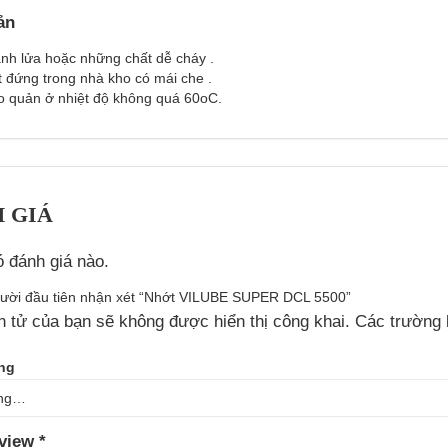
ản
ánh lửa hoặc những chất dễ cháy .
 đứng trong nhà kho có mái che .
o quản ở nhiệt độ không quá 60oC.
 GIÁ
 đánh giá nào.
gười đầu tiên nhận xét “Nhớt VILUBE SUPER DCL 5500”
n tử của bạn sẽ không được hiển thị công khai.
Các trường 
ing
eview
*