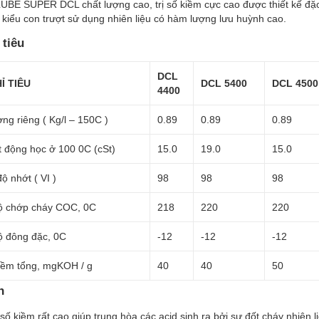
UBE SUPER DCL chất lượng cao, trị số kiềm cực cao được thiết kế đặc 
 kiểu con trượt sử dụng nhiên liệu có hàm lượng lưu huỳnh cao.
 tiêu
DCL
Ỉ TIÊU
DCL 5400
DCL 4500
4400
ợng riêng ( Kg/l – 150C )
0.89
0.89
0.89
 động học ở 100 0C (cSt)
15.0
19.0
15.0
ộ nhớt ( VI )
98
98
98
độ chớp cháy COC, 0C
218
220
220
ộ đông đặc, 0C
-12
-12
-12
kiềm tổng, mgKOH / g
40
40
50
h
 số kiềm rất cao giúp trung hòa các acid sinh ra bởi sự đốt cháy nhiên