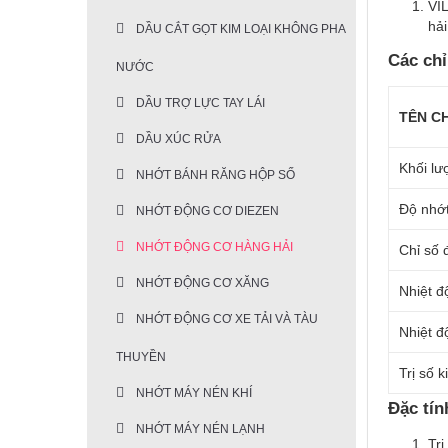
VIL
hải
DẦU CẮT GỌT KIM LOẠI KHÔNG PHA
Các chỉ
NƯỚC
DẦU TRỢ LỰC TAY LÁI
TÊN CH
DẦU XÚC RỬA
Khối lư
NHỚT BÁNH RĂNG HỘP SỐ
Độ nhớt
NHỚT ĐỘNG CƠ DIEZEN
NHỚT ĐỘNG CƠ HÀNG HẢI
Chỉ số đ
NHỚT ĐỘNG CƠ XĂNG
Nhiệt 
NHỚT ĐỘNG CƠ XE TẢI VÀ TÀU
Nhiệt đ
THUYỀN
Trị số 
NHỚT MÁY NÉN KHÍ
Đặc tín
NHỚT MÁY NÉN LẠNH
Trị