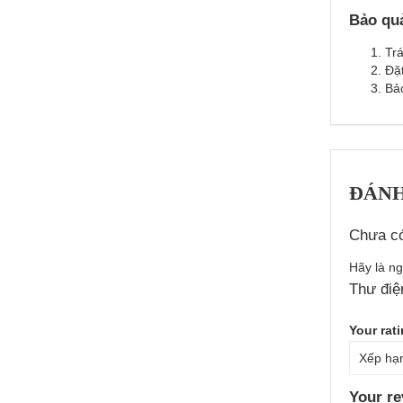
Bảo qu
Tr
Đặt
Bả
ĐÁNH
Chưa có
Hãy là n
Thư điệ
Your rat
Your r