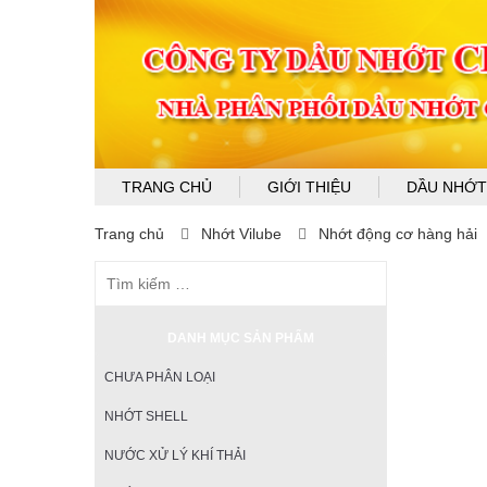
TRANG CHỦ
GIỚI THIỆU
DẦU NHỚT
Trang chủ
Nhớt Vilube
Nhớt động cơ hàng hải
DANH MỤC SẢN PHẨM
CHƯA PHÂN LOẠI
NHỚT SHELL
NƯỚC XỬ LÝ KHÍ THẢI