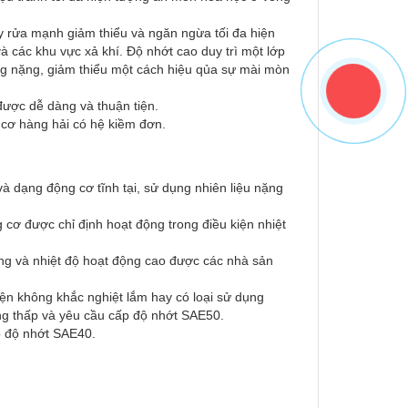
ẩy rửa mạnh giảm thiểu và ngăn ngừa tối đa hiện
à các khu vực xả khí. Độ nhớt cao duy trì một lớp
ọng nặng, giảm thiểu một cách hiệu qủa sự mài mòn
được dễ dàng và thuận tiện.
g cơ hàng hải có hệ kiềm đơn.
 và dạng động cơ tĩnh tại, sử dụng nhiên liệu nặng
ơ được chỉ định hoạt động trong điều kiện nhiệt
ặng và nhiệt độ hoạt động cao được các nhà sản
iện không khắc nghiệt lắm hay có loại sử dụng
ổng thấp và yêu cầu cấp độ nhớt SAE50.
p độ nhớt SAE40.