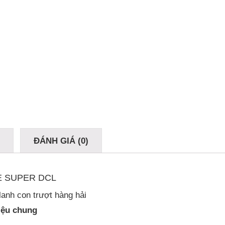
Ả
ĐÁNH GIÁ (0)
E SUPER DCL
lanh con trượt hàng hải
iệu chung