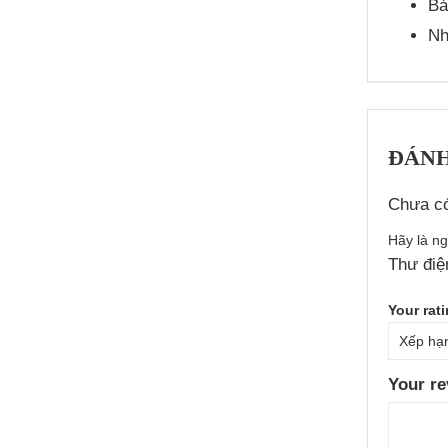
Bả
Nh
ĐÁNH
Chưa có
Hãy là ng
Thư điệ
Your rat
Your r