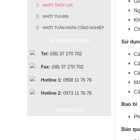
Gi
NHỚT THỦY LỰC
Ng
NHỚT TUA BIN
Kh
NHỚT TUẦN HOÀN CÔNG NGHIỆP
Ch
Sử dụn
HỖ TRỢ TRỰC TUYẾN
Tel:
(08) 37 270 702
Cá
Cá
Fax:
(08) 37 270 702
Cá
Hotline 1:
0908 11 76 76
Má
Cá
Hotline 2:
0973 11 76 76
Bao bì
BEST SELLERS
Ph
Bảo qu