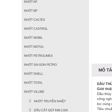
NHỚT AP
NHỚT BP
NHỚT CALTEX
NHỚT CASTROL
NHỚT MOBIL
NHỚT MOTUL
NHỚT PETROLIMEX
NHỚT SAI GON PETRO
MÔ T
NHỚT SHELL
NHỚT TOTAL
DẦU TH
Giới thi
NHỚT VILUBE
Dầu thủy 
công nghi
NHỚT TRUYỀN NHIỆT
lọc cùng 
Tiêu chu
DẦU CẮT GỌT KIM LOẠI