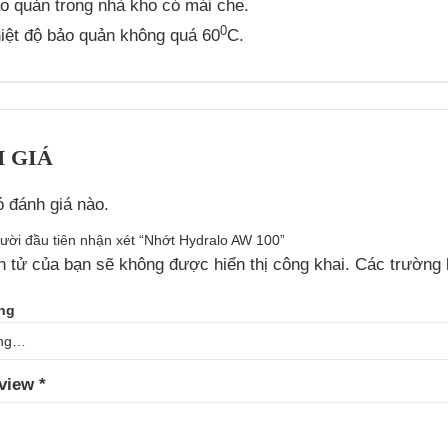
o quản trong nhà kho có mái che.
0
iệt độ bảo quản không quá 60
C.
 GIÁ
 đánh giá nào.
ười đầu tiên nhận xét “Nhớt Hydralo AW 100”
n tử của bạn sẽ không được hiển thị công khai.
Các trường 
ing
eview
*