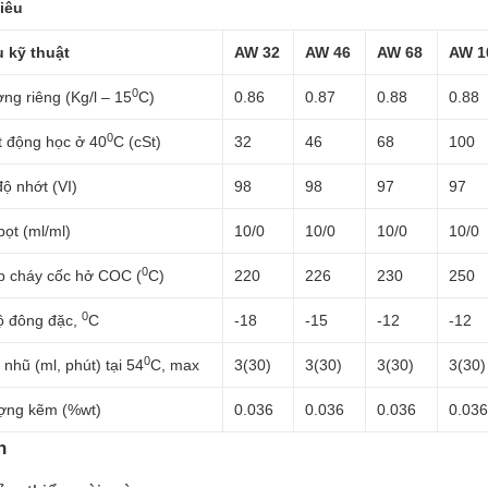
tiêu
u kỹ thuật
AW 32
AW 46
AW 68
AW 1
0
ợng riêng (Kg/l – 15
C)
0.86
0.87
0.88
0.88
0
t động học ở 40
C (cSt)
32
46
68
100
độ nhớt (VI)
98
98
97
97
bọt (ml/ml)
10/0
10/0
10/0
10/0
0
p cháy cốc hở COC (
C)
220
226
230
250
0
ộ đông đặc,
C
-18
-15
-12
-12
0
 nhũ (ml, phút) tại 54
C, max
3(30)
3(30)
3(30)
3(30)
ợng kẽm (%wt)
0.036
0.036
0.036
0.03
h