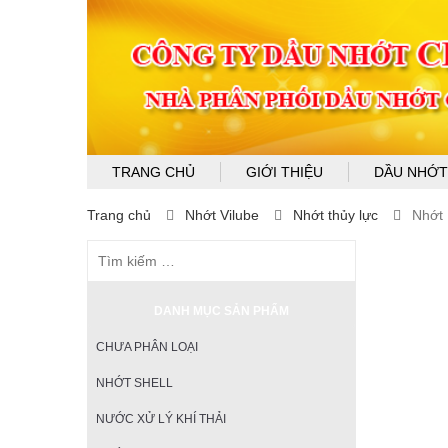
TRANG CHỦ
GIỚI THIỆU
DẦU NHỚT
Trang chủ
Nhớt Vilube
Nhớt thủy lực
Nhớt 
DANH MỤC SẢN PHẨM
CHƯA PHÂN LOẠI
NHỚT SHELL
NƯỚC XỬ LÝ KHÍ THẢI