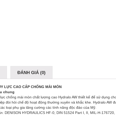
Ả
ĐÁNH GIÁ (0)
ỦY LỰC CAO CẤP CHỐNG MÀI MÒN
ệu chung
lực chống mài mòn chất lượng cao Hydralo AW thiết kế để sử dụng cho 
ệp đòi hỏi chế độ hoạt động thường xuyên và khắc khe. Hydralo AW đư
các loại phụ gia tăng cường các tính năng độc đáo của Mỹ.
ẩn: DENISON HYDRAULICS HF-0, DIN 51524 Part I, II, MIL-H-176720, I