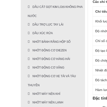
Các chỉ 
DẦU CẮT GỌT KIM LOẠI KHÔNG PHA
Chỉ tiê
NƯỚC
Khối lư
DẦU TRỢ LỰC TAY LÁI
Độ nhớ
DẦU XÚC RỬA
Chỉ số 
NHỚT BÁNH RĂNG HỘP SỐ
Độ tạo 
NHỚT ĐỘNG CƠ DIEZEN
NHỚT ĐỘNG CƠ HÀNG HẢI
Độ chớ
NHỚT ĐỘNG CƠ XĂNG
Nhiệt đ
NHỚT ĐỘNG CƠ XE TẢI VÀ TÀU
Độ tách
THUYỀN
Hàm lư
NHỚT MÁY NÉN KHÍ
Đặc tín
NHỚT MÁY NÉN LẠNH