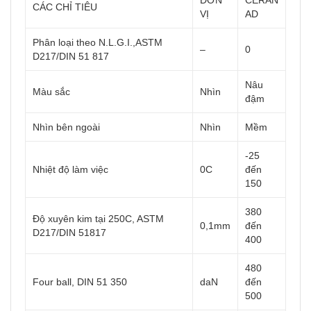
ĐƠN
CERAN
CÁC CHỈ TIÊU
VỊ
AD
Phân loại theo N.L.G.I.,ASTM
–
0
D217/DIN 51 817
Nâu
Màu sắc
Nhìn
đậm
Nhìn bên ngoài
Nhìn
Mềm
-25
Nhiệt độ làm việc
0C
đến
150
380
Độ xuyên kim tại 250C, ASTM
0,1mm
đến
D217/DIN 51817
400
480
Four ball, DIN 51 350
daN
đến
500