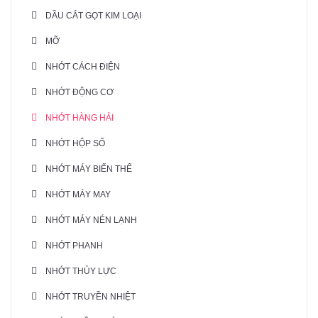
DẦU CẮT GỌT KIM LOẠI
MỠ
NHỚT CÁCH ĐIỆN
NHỚT ĐỘNG CƠ
NHỚT HÀNG HẢI
NHỚT HỘP SỐ
NHỚT MÁY BIẾN THẾ
NHỚT MÁY MAY
NHỚT MÁY NÉN LẠNH
NHỚT PHANH
NHỚT THỦY LỰC
NHỚT TRUYỀN NHIỆT