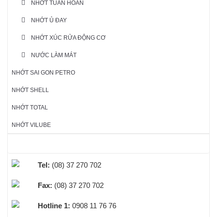
NHỚT TUẦN HOÀN
NHỚT Ủ ĐAY
NHỚT XÚC RỬA ĐỘNG CƠ
NƯỚC LÀM MÁT
NHỚT SAI GON PETRO
NHỚT SHELL
NHỚT TOTAL
NHỚT VILUBE
HỖ TRỢ TRỰC TUYẾN
Tel:
(08) 37 270 702
Fax:
(08) 37 270 702
Hotline 1:
0908 11 76 76