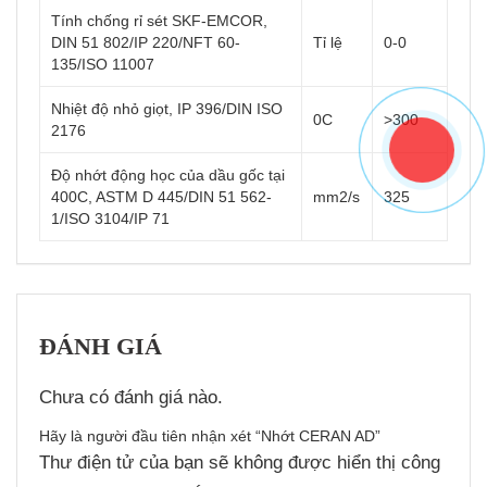
Tính chống rỉ sét SKF-EMCOR,
DIN 51 802/IP 220/NFT 60-
Tỉ lệ
0-0
135/ISO 11007
Nhiệt độ nhỏ giọt, IP 396/DIN ISO
0C
>300
2176
Độ nhớt động học của dầu gốc tại
400C, ASTM D 445/DIN 51 562-
mm2/s
325
1/ISO 3104/IP 71
ĐÁNH GIÁ
Chưa có đánh giá nào.
Hãy là người đầu tiên nhận xét “Nhớt CERAN AD”
Thư điện tử của bạn sẽ không được hiển thị công