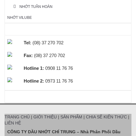
NHỚT TUẦN HOÀN
NHỚT VILUBE
HỖ TRỢ TRỰC TUYẾN
Tel:
(08) 37 270 702
Fax:
(08) 37 270 702
Hotline 1:
0908 11 76 76
Hotline 2:
0973 11 76 76
BEST SELLERS
TRANG CHỦ
|
GIỚI THIỆU
|
SẢN PHẨM
|
CHIA SẼ KIẾN THỨC
|
LIÊN HỆ
CÔNG TY DẦU NHỚT CHÍ TRUNG – Nhà Phân Phối Dầu