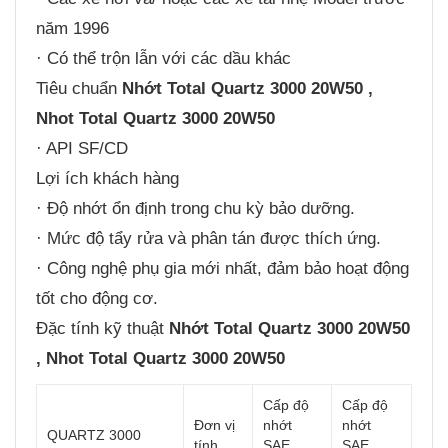
năm 1996
· Có thể trộn lẫn với các dầu khác
Tiêu chuẩn
Nhớt
Total Quartz 3000 20W50 ,
Nhot Total Quartz 3000 20W50
· API SF/CD
Lợi ích khách hàng
· Độ nhớt ổn định trong chu kỳ bảo dưỡng.
· Mức độ tẩy rửa và phân tán được thích ứng.
· Công nghệ phụ gia mới nhất, đảm bảo hoạt động
tốt cho động cơ.
Đặc tính kỹ thuật
Nhớt
Total Quartz 3000 20W50
, Nhot Total Quartz 3000 20W50
Cấp độ
Cấp độ
Đơn vị
nhớt
nhớt
QUARTZ 3000
tính
SAE
SAE