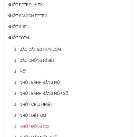
NHỚT PETROLIMEX
NHỚT SAI GON PETRO
NHỚT SHELL
NHỚT TOTAL
DẦU CẮT GỌT KIM LOẠI
DẦU CHỐNG RỈ SÉT
MỠ
NHỚT BÁNH RĂNG HỞ
NHỚT BÁNH RĂNG HỘP SỐ
NHỚT CHỊU NHIỆT
NHỚT DỆT KIM
NHỚT ĐỘNG CƠ