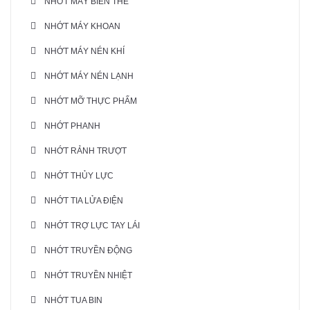
NHỚT MÁY BIẾN THẾ
NHỚT MÁY KHOAN
NHỚT MÁY NÉN KHÍ
NHỚT MÁY NÉN LẠNH
NHỚT MỠ THỰC PHẨM
NHỚT PHANH
NHỚT RẢNH TRƯỢT
NHỚT THỦY LỰC
NHỚT TIA LỬA ĐIỆN
NHỚT TRỢ LỰC TAY LÁI
NHỚT TRUYỀN ĐỘNG
NHỚT TRUYỀN NHIỆT
NHỚT TUA BIN