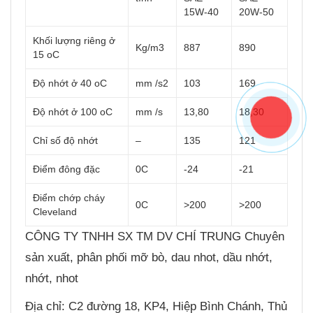
15W-40
20W-50
Khối lượng riêng ở
Kg/m3
887
890
15 oC
Độ nhớt ở 40 oC
mm /s2
103
169
Độ nhớt ở 100 oC
mm /s
13,80
18,30
Chỉ số độ nhớt
–
135
121
Điểm đông đặc
0C
-24
-21
Điểm chớp cháy
0C
>200
>200
Cleveland
CÔNG TY TNHH SX TM DV CHÍ TRUNG Chuyên
sản xuất, phân phối mỡ bò, dau nhot, dầu nhớt,
nhớt, nhot
Địa chỉ: C2 đường 18, KP4, Hiệp Bình Chánh, Thủ