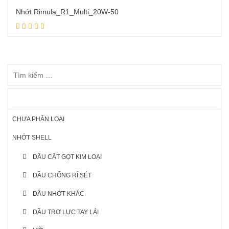
Nhớt Rimula_R1_Multi_20W-50
Đọc tiếp
DANH MỤC SẢN PHẨM
CHƯA PHÂN LOẠI
NHỚT SHELL
DẦU CẮT GỌT KIM LOẠI
DẦU CHỐNG RỈ SÉT
DẦU NHỚT KHÁC
DẦU TRỢ LỰC TAY LÁI