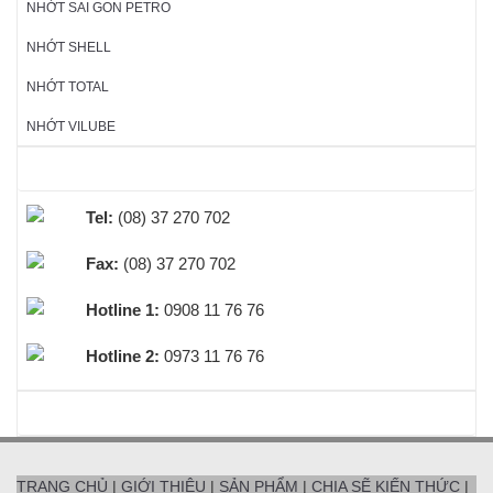
NHỚT SAI GON PETRO
NHỚT SHELL
NHỚT TOTAL
NHỚT VILUBE
HỖ TRỢ TRỰC TUYẾN
Tel:
(08) 37 270 702
Fax:
(08) 37 270 702
Hotline 1:
0908 11 76 76
Hotline 2:
0973 11 76 76
BEST SELLERS
TRANG CHỦ
|
GIỚI THIỆU
|
SẢN PHẨM
|
CHIA SẼ KIẾN THỨC
|