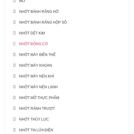
MỠ
NHỚT BÁNH RĂNG HỞ
NHỚT BÁNH RĂNG HỘP SỐ
NHỚT DỆT KIM
NHỚT ĐỘNG CƠ
NHỚT MÁY BIẾN THẾ
NHỚT MÁY KHOAN
NHỚT MÁY NÉN KHÍ
NHỚT MÁY NÉN LẠNH
NHỚT MỠ THỰC PHẨM
NHỚT RẢNH TRƯỢT
NHỚT THỦY LỰC
NHỚT TIA LỬA ĐIỆN