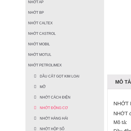
NHỚT AP
NHỚT BP
NHỚT CALTEX
NHỚT CASTROL
NHỚT MOBIL
NHỚT MOTUL
NHỚT PETROLIMEX
DẦU CẮT GỌT KIM LOẠI
MÔ T
MỠ
NHỚT CÁCH ĐIỆN
NHỚT P
NHỚT ĐỘNG CƠ
NHỚT đ
NHỚT HÀNG HẢI
Mô tả:
NHỚT HỘP SỐ