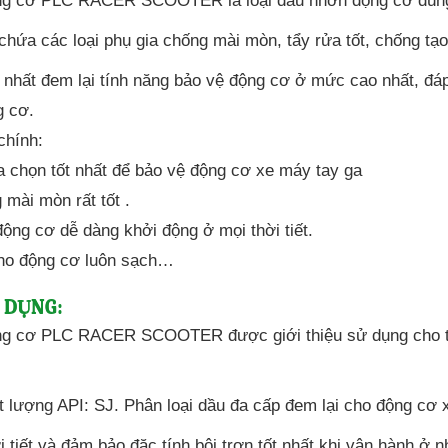
g cơ PLC RACER SCOOTER là loại dầu nhờn động cơ dùng
chứa các loại phụ gia chống mài mòn, tẩy rửa tốt, chống tạ
ến nhất đem lại tính năng bảo vệ động cơ ở mức cao nhất, đ
g cơ.
chính:
a chọn tốt nhất để bảo vệ động cơ xe máy tay ga
 mài mòn rất tốt .
động cơ dễ dàng khởi động ở mọi thời tiết.
ho động cơ luôn sạch…
 DỤNG:
g cơ PLC RACER SCOOTER được giới thiệu sử dụng cho tất 
t lượng API: SJ. Phân loại dầu đa cấp đem lại cho động cơ 
i tiết và đảm bảo đặc tính bôi trơn tốt nhất khi vận hành ở n