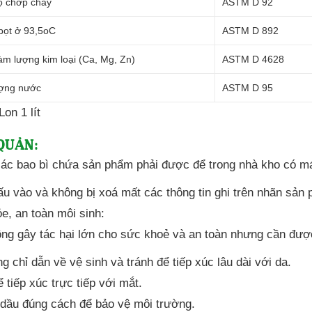
ộ chớp cháy
ASTM D 92
bọt ở 93,5oC
ASTM D 892
m lượng kim loại (Ca, Mg, Zn)
ASTM D 4628
ợng nước
ASTM D 95
Lon 1 lít
QUẢN:
các bao bì chứa sản phẩm phải được để trong nhà kho có m
ấu vào và không bị xoá mất các thông tin ghi trên nhãn sản
e, an toàn môi sinh:
ng gây tác hại lớn cho sức khoẻ và an toàn nhưng cần đượ
g chỉ dẫn về vệ sinh và tránh để tiếp xúc lâu dài với da.
 tiếp xúc trực tiếp với mắt.
 dầu đúng cách để bảo vệ môi trường.