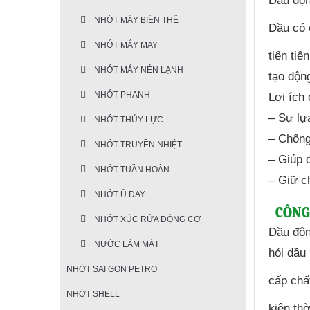
Dầu độn
NHỚT MÁY BIẾN THẾ
Dầu có 
NHỚT MÁY MAY
tiên ti
NHỚT MÁY NÉN LẠNH
tạo độn
NHỚT PHANH
Lợi ích 
– Sự lự
NHỚT THỦY LỰC
– Chống
NHỚT TRUYỀN NHIỆT
– Giúp 
NHỚT TUẦN HOÀN
– Giữ c
NHỚT Ủ ĐAY
CÔNG
NHỚT XÚC RỬA ĐỘNG CƠ
Dầu độn
NƯỚC LÀM MÁT
hỏi dầu
NHỚT SAI GON PETRO
cấp chấ
NHỚT SHELL
kiện thờ