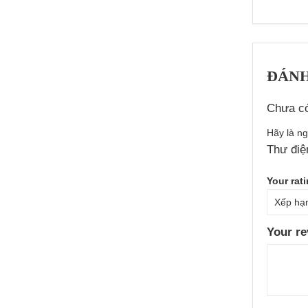
ĐÁNH
Chưa có
Hãy là n
Thư điệ
Your rat
Your r