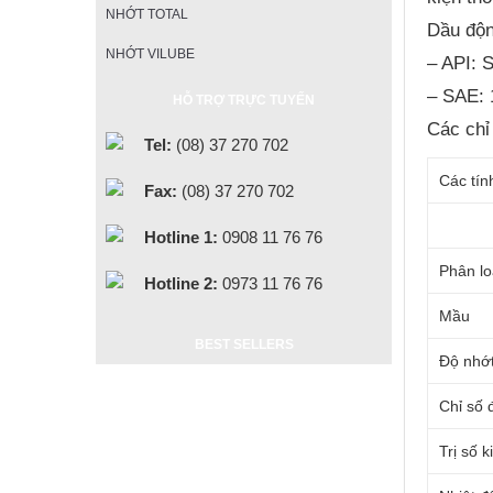
NHỚT TOTAL
Dầu độ
NHỚT VILUBE
– API: 
– SAE:
HỖ TRỢ TRỰC TUYẾN
Các chỉ 
Tel:
(08) 37 270 702
Các tín
Fax:
(08) 37 270 702
Hotline 1:
0908 11 76 76
Phân lo
Hotline 2:
0973 11 76 76
Mầu
BEST SELLERS
Độ nhớ
Chỉ số 
Trị số 