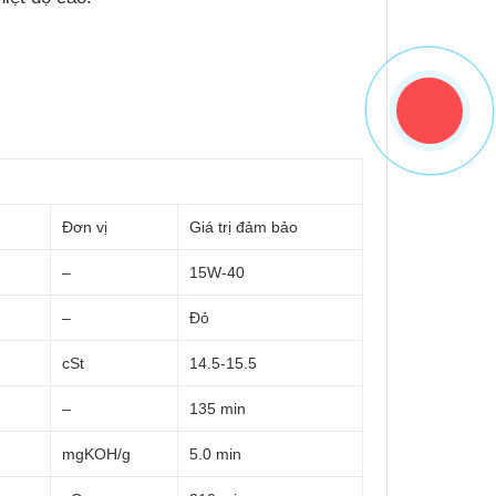
Đơn vị
Giá trị đảm bảo
–
15W-40
–
Đỏ
cSt
14.5-15.5
–
135 min
mgKOH/g
5.0 min