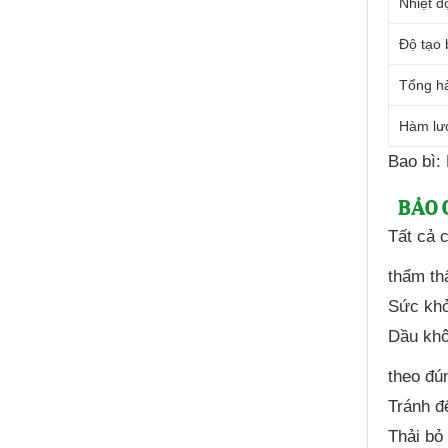
Nhiệt đ
Độ tạo 
Tổng hà
Hàm lư
Bao bì: 
BẢO 
Tất cả 
thẩm th
Sức khỏ
Dầu khô
theo đún
Tránh để
Thải bỏ