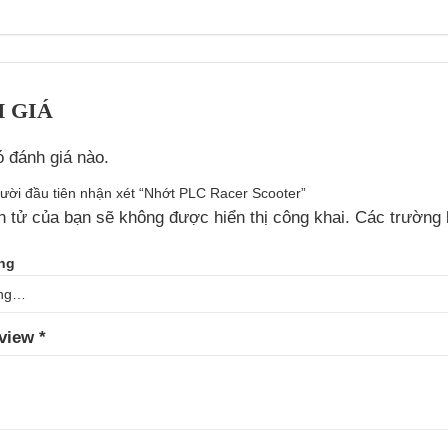
 GIÁ
 đánh giá nào.
gười đầu tiên nhận xét “Nhớt PLC Racer Scooter”
n tử của bạn sẽ không được hiển thị công khai.
Các trường 
ing
eview
*