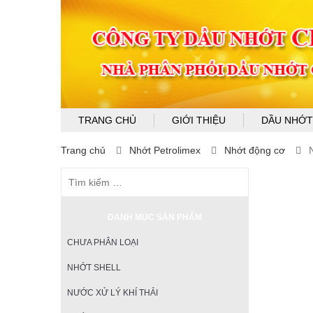
TRANG CHỦ
GIỚI THIỆU
DẦU NHỚT
Trang chủ
Nhớt Petrolimex
Nhớt động cơ
DANH MỤC SẢN PHẨM
CHƯA PHÂN LOẠI
NHỚT SHELL
NƯỚC XỬ LÝ KHÍ THẢI