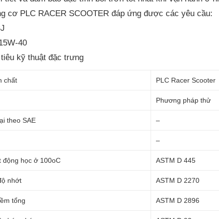
ng cơ PLC RACER SCOOTER đáp ứng được các yêu cầu:
SJ
 15W-40
tiêu kỹ thuật đặc trưng
h chất
PLC Racer Scooter
Phương pháp thử
ại theo SAE
–
–
t động học ở 100oC
ASTM D 445
độ nhớt
ASTM D 2270
kiềm tổng
ASTM D 2896