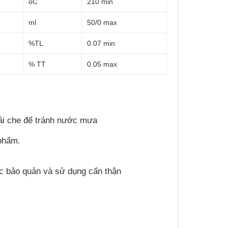
oC
210 min
ml
50/0 max
%TL
0.07 min
% TT
0.05 max
ái che để tránh nước mưa
 phẩm.
c bảo quản và sử dụng cẩn thận