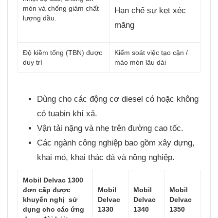
mòn và chống giảm chất
Hạn chế sự kẹt xéc
lượng dầu.
măng
Độ kiềm tổng (TBN) được
Kiểm soát việc tạo cặn /
duy trì
mào mòn lâu dài
Dùng cho các động cơ diesel có hoặc không
có tuabin khí xả.
Vận tải nặng và nhẹ trên đường cao tốc.
Các ngành công nghiệp bao gồm xây dựng,
khai mỏ, khai thác đá và nông nghiệp.
Mobil Delvac 1300
đơn cấp được
Mobil
Mobil
Mobil
khuyến nghị sử
Delvac
Delvac
Delvac
dụng cho các ứng
1330
1340
1350