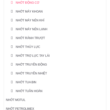
NHỚT ĐỘNG CƠ
NHỚT MÁY KHOAN
NHỚT MÁY NÉN KHÍ
NHỚT MÁY NÉN LẠNH
NHỚT RẢNH TRƯỢT
NHỚT THỦY LỰC
NHỚT TRỢ LỰC TAY LÁI
NHỚT TRUYỀN ĐỘNG
NHỚT TRUYỀN NHIỆT
NHỚT TUA BIN
NHỚT TUẦN HOÀN
NHỚT MOTUL
NHỚT PETROLIMEX