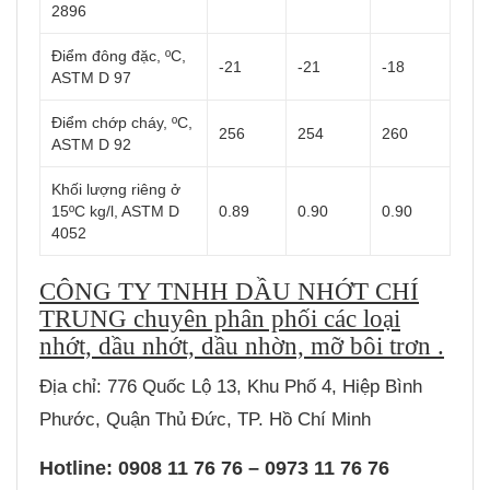
2896
Điểm đông đặc, ºC,
-21
-21
-18
ASTM D 97
Điểm chớp cháy, ºC,
256
254
260
ASTM D 92
Khối lượng riêng ở
15ºC kg/l, ASTM D
0.89
0.90
0.90
4052
CÔNG TY TNHH DẦU NHỚT CHÍ
TRUNG chuyên phân phối các loại
nhớt, dầu nhớt, dầu nhờn, mỡ bôi trơn .
Địa chỉ: 776 Quốc Lộ 13, Khu Phố 4, Hiệp Bình
Phước, Quận Thủ Đức, TP. Hồ Chí Minh
Hotline: 0908 11 76 76 – 0973 11 76 76