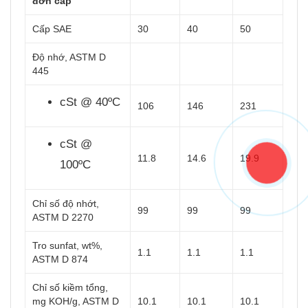
đơn cấp
Cấp SAE
30
40
50
Độ nhớ, ASTM D
445
cSt @ 40ºC
106
146
231
cSt @
11.8
14.6
19.9
100ºC
Chỉ số độ nhớt,
99
99
99
ASTM D 2270
Tro sunfat, wt%,
1.1
1.1
1.1
ASTM D 874
Chỉ số kiềm tổng,
mg KOH/g, ASTM D
10.1
10.1
10.1