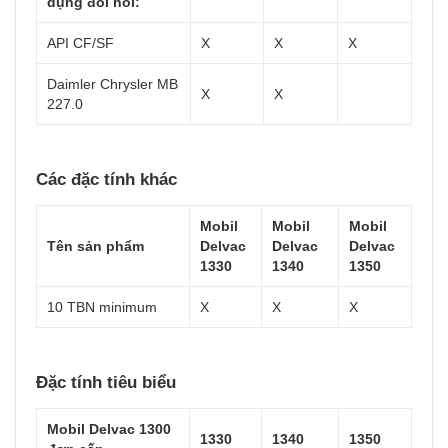
dụng đòi hỏi:
API CF/SF
X
X
X
Daimler Chrysler MB
X
X
227.0
Các đặc tính khác
Mobil
Mobil
Mobil
Tên sản phẩm
Delvac
Delvac
Delvac
1330
1340
1350
10 TBN minimum
X
X
X
Đặc tính tiêu biểu
Mobil Delvac 1300
1330
1340
1350