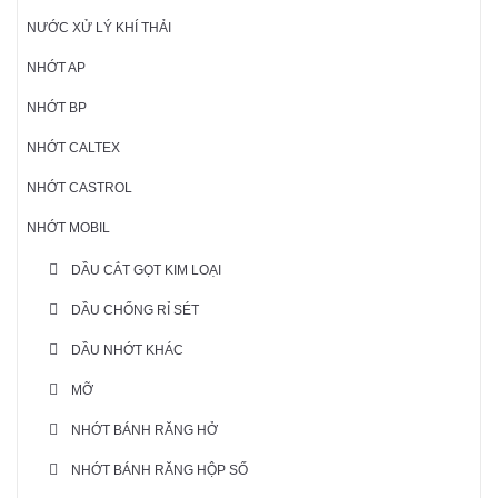
NƯỚC XỬ LÝ KHÍ THẢI
NHỚT AP
NHỚT BP
NHỚT CALTEX
NHỚT CASTROL
NHỚT MOBIL
DẦU CẮT GỌT KIM LOẠI
DẦU CHỐNG RỈ SÉT
DẦU NHỚT KHÁC
MỠ
NHỚT BÁNH RĂNG HỞ
NHỚT BÁNH RĂNG HỘP SỐ