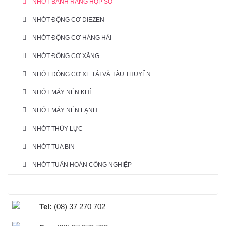
NHỚT BÁNH RĂNG HỘP SỐ
NHỚT ĐỘNG CƠ DIEZEN
NHỚT ĐỘNG CƠ HÀNG HẢI
NHỚT ĐỘNG CƠ XĂNG
NHỚT ĐỘNG CƠ XE TẢI VÀ TÀU THUYỀN
NHỚT MÁY NÉN KHÍ
NHỚT MÁY NÉN LẠNH
NHỚT THỦY LỰC
NHỚT TUA BIN
NHỚT TUẦN HOÀN CÔNG NGHIỆP
HỖ TRỢ TRỰC TUYẾN
Tel:
(08) 37 270 702