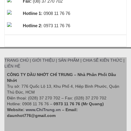
Fax:
(08) 37 270 702
Hotline 1:
0908 11 76 76
Hotline 2:
0973 11 76 76
BEST SELLERS
TRANG CHỦ
|
GIỚI THIỆU
|
SẢN PHẨM
|
CHIA SẼ KIẾN THỨC
|
LIÊN HỆ
CÔNG TY DẦU NHỚT CHÍ TRUNG – Nhà Phân Phối Dầu
Nhớt
Trụ sở: 776 Quốc Lộ 13, Khu Phố 4, Hiệp Bình Phước, Quận
Thủ Đức, HCM
Điện thoại: (028) 37 270 702 – Fax: (028) 37 270 702
Hotline: 0908 11 76 76 –
0973 11 76 76 (Mr Quang)
Website:
www.ChiTrung.vn
– Email:
daunhot776@gmail.com