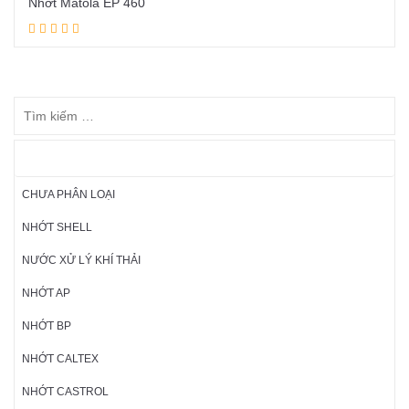
Nhớt Matola EP 460
Đọc tiếp
DANH MỤC SẢN PHẨM
CHƯA PHÂN LOẠI
NHỚT SHELL
NƯỚC XỬ LÝ KHÍ THẢI
NHỚT AP
NHỚT BP
NHỚT CALTEX
NHỚT CASTROL