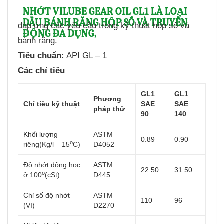
NHỚT VILUBE GEAR OIL GL1
LÀ LOẠI
DẦU BÁNH RĂNG HỘP SỐ VÀ TRUYỀN
đáp ứng các yêu cầu trong kỹ thuật hộp số và
ĐỘNG ĐA DỤNG,
bánh răng.
Tiêu chuẩn:
API GL – 1
Các chỉ tiêu
GL1
GL1
Phương
Chỉ tiêu kỹ thuật
SAE
SAE
pháp thử
90
140
Khối lượng
ASTM
0.89
0.90
o
riêng(Kg/l – 15
C)
D4052
Độ nhớt động học
ASTM
22.50
31.50
o
ở 100
(cSt)
D445
Chỉ số độ nhớt
ASTM
110
96
(VI)
D2270