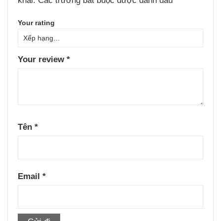
khai.
Các trường bắt buộc được đánh dấu
*
Your rating
Your review
*
Tên
*
Email
*