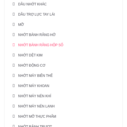
DẦU NHỚT KHÁC
DẦU TRỢ LỰC TAY LÁI
MỠ
NHỚT BÁNH RĂNG HỞ
NHỚT BÁNH RĂNG HỘP SỐ
NHỚT DỆT KIM
NHỚT ĐỘNG CƠ
NHỚT MÁY BIẾN THẾ
NHỚT MÁY KHOAN
NHỚT MÁY NÉN KHÍ
NHỚT MÁY NÉN LẠNH
NHỚT MỠ THỰC PHẨM
NHỚT RẢNH TRƯỢT