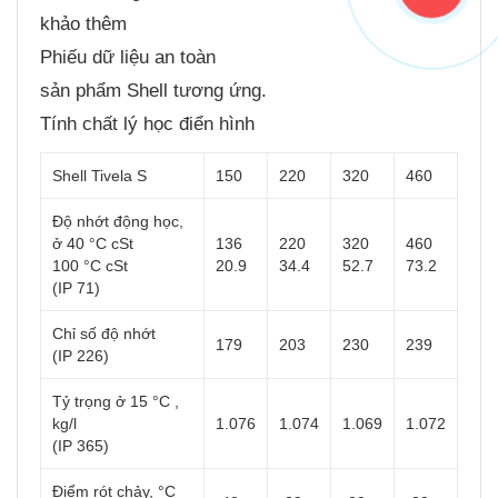
khảo thêm
Phiếu dữ liệu an toàn
sản phẩm Shell tương ứng.
Tính chất lý học điển hình
Shell Tivela S
150
220
320
460
Độ nhớt động học,
ở 40 °C cSt
136
220
320
460
100 °C cSt
20.9
34.4
52.7
73.2
(IP 71)
Chỉ số độ nhớt
179
203
230
239
(IP 226)
Tỷ trọng ở 15 °C ,
kg/l
1.076
1.074
1.069
1.072
(IP 365)
Điểm rót chảy, °C