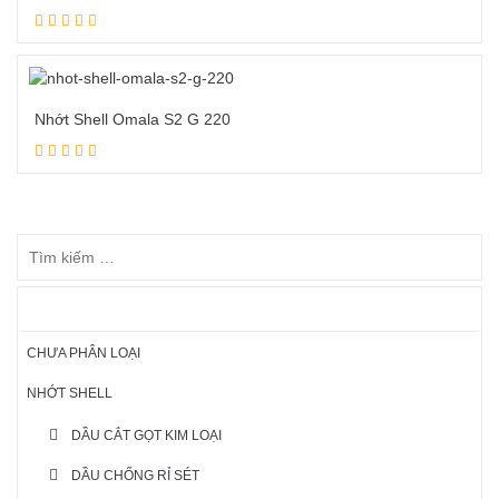
Đọc tiếp
Nhớt Shell Omala S2 G 220
Đọc tiếp
DANH MỤC SẢN PHẨM
CHƯA PHÂN LOẠI
NHỚT SHELL
DẦU CẮT GỌT KIM LOẠI
DẦU CHỐNG RỈ SÉT