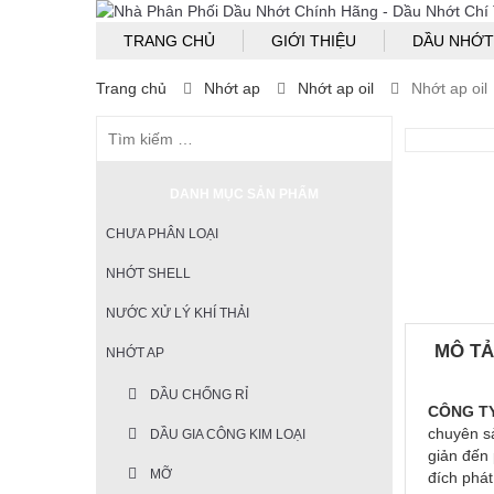
TRANG CHỦ
GIỚI THIỆU
DẦU NHỚT
Trang chủ
Nhớt ap
Nhớt ap oil
Nhớt ap oil
DANH MỤC SẢN PHẨM
CHƯA PHÂN LOẠI
NHỚT SHELL
NƯỚC XỬ LÝ KHÍ THẢI
MÔ T
NHỚT AP
DẦU CHỐNG RỈ
CÔNG TY
chuyên s
DẦU GIA CÔNG KIM LOẠI
giản đến
MỠ
đích phát