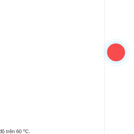
o
 độ trên 60
C.