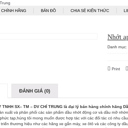
 CHÍNH HÃNG
BẢN ĐỒ
CHIA SẺ KIẾN THỨC
L
Nhớt ap
Danh mục
Print
Ả
ĐÁNH GIÁ (0)
 TNHH SX– TM – DV CHÍ TRUNG
là đại lý bán hàng chính hãng Dầ
ản xuất và phân phối các sản phẩm dầu nhớt động cơ và dầu mỡ nhờ
 phức tạp,húng tôi mong muốn được hợp tác với các đối tác có nhu cầ
 triển thương hiệu như các hãng xe gắn máy, xe ôtô và các công ty d