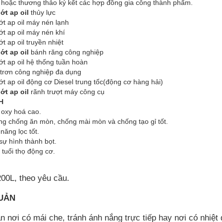
 hoặc thương thảo ký kết các hợp đồng gia công thành phẩm.
ớt ap oil
thủy lực
t ap oil máy nén lạnh
t ap oil máy nén khí
t ap oil truyền nhiệt
ớt ap oil
bánh răng công nghiệp
t ap oil hệ thống tuần hoàn
 trơn công nghiệp đa dụng
t ap oil động cơ Diesel trung tốc(động cơ hàng hải)
ớt ap oil
rãnh trượt máy công cụ
H
 oxy hoá cao.
ng chống ăn mòn, chống mài mòn và chống tạo gỉ tốt.
năng lọc tốt.
sự hình thành bọt.
 tuổi thọ động cơ.
200L, theo yêu cầu.
UẢN
n nơi có mái che, tránh ánh nắng trực tiếp hay nơi có nhiệt