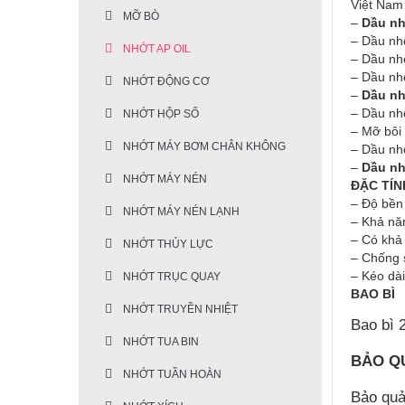
Việt Nam
MỠ BÒ
–
Dầu nh
– Dầu nhớ
NHỚT AP OIL
– Dầu nhớ
– Dầu nhớ
NHỚT ĐỘNG CƠ
–
Dầu nh
– Dầu nhớ
NHỚT HỘP SỐ
– Mỡ bôi
NHỚT MÁY BƠM CHÂN KHÔNG
– Dầu nhớ
–
Dầu nh
NHỚT MÁY NÉN
ĐẶC TÍN
– Độ bền
NHỚT MÁY NÉN LẠNH
– Khả nă
– Có khả 
NHỚT THỦY LỰC
– Chống 
– Kéo dài
NHỚT TRỤC QUAY
BAO BÌ
NHỚT TRUYỀN NHIỆT
Bao bì 
NHỚT TUA BIN
BẢO Q
NHỚT TUẦN HOÀN
Bảo quả