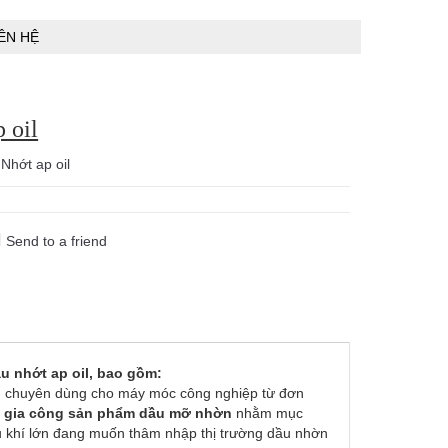
IÊN HỆ
 oil
:
Nhớt ap oil
Send to a friend
u nhớt ap oil,
b
ao gồm:
n chuyên dùng cho máy móc công nghiệp từ đơn
u
gia công sản phẩm dầu mỡ nhờn
nhằm mục
ầu khí lớn đang muốn thâm nhập thị trường dầu nhờn