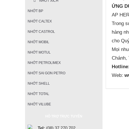
NHỚT XÍCH
ỨNG D
NHỚT BP
AP HERC
NHỚT CALTEX
Trong su
hàng nh
NHỚT CASTROL
cho Qu
NHỚT MOBIL
Mọi nhu
NHỚT MOTUL
Chánh,
NHỚT PETROLIMEX
Hotline
NHỚT SAI GON PETRO
Web:
w
NHỚT SHELL
NHỚT TOTAL
NHỚT VILUBE
HỖ TRỢ TRỰC TUYẾN
Tel:
(08) 37 270 702