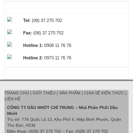
HỖ TRỢ TRỰC TUYẾN
Tel:
(08) 37 270 702
Fax:
(08) 37 270 702
Hotline 1:
0908 11 76 76
Hotline 2:
0973 11 76 76
BEST SELLERS
TRANG CHỦ
|
GIỚI THIỆU
|
SẢN PHẨM
|
CHIA SẼ KIẾN THỨC
|
LIÊN HỆ
CÔNG TY DẦU NHỚT CHÍ TRUNG – Nhà Phân Phối Dầu
Nhớt
Trụ sở: 776 Quốc Lộ 13, Khu Phố 4, Hiệp Bình Phước, Quận
Thủ Đức, HCM
Điện thoại: (028) 37 270 702 – Fax: (028) 37 270 702