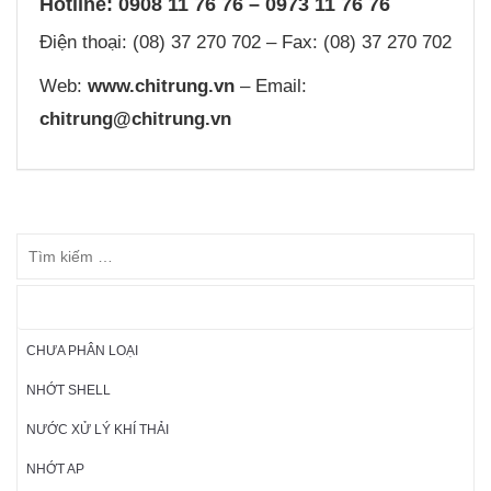
Hotline: 0908 11 76 76 – 0973 11 76 76
Điện thoại: (08) 37 270 702 – Fax: (08) 37 270 702
Web:
www.chitrung.vn
– Email:
chitrung@chitrung.vn
DANH MỤC SẢN PHẨM
CHƯA PHÂN LOẠI
NHỚT SHELL
NƯỚC XỬ LÝ KHÍ THẢI
NHỚT AP