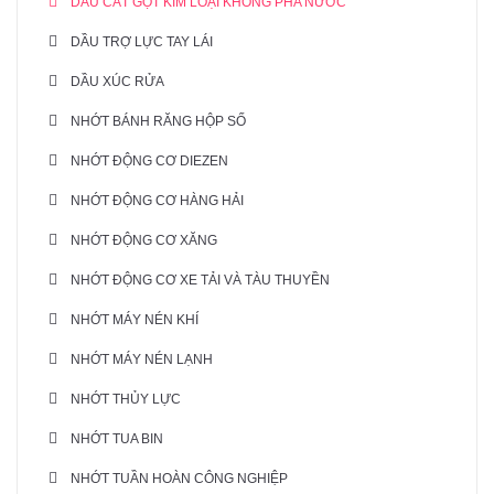
DẦU CẮT GỌT KIM LOẠI KHÔNG PHA NƯỚC
DẦU TRỢ LỰC TAY LÁI
DẦU XÚC RỬA
NHỚT BÁNH RĂNG HỘP SỐ
NHỚT ĐỘNG CƠ DIEZEN
NHỚT ĐỘNG CƠ HÀNG HẢI
NHỚT ĐỘNG CƠ XĂNG
NHỚT ĐỘNG CƠ XE TẢI VÀ TÀU THUYỀN
NHỚT MÁY NÉN KHÍ
NHỚT MÁY NÉN LẠNH
NHỚT THỦY LỰC
NHỚT TUA BIN
NHỚT TUẦN HOÀN CÔNG NGHIỆP